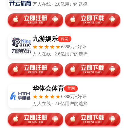
在采访中，奎罗斯首先谈到了足球训练的演变，他强调了大脑训练在
足球训练中的重要性。他说：“最早的训练是从比赛开始。之后，在
足球历史上，在训练演变过程中，经历了一些古怪甚至好笑的错误，
训练的演变最终回归比赛。概念和方法得到巩固，球员和当代足球的
技术、战术、身体和心理基础得到巩固。我觉得，
今天，最大的挑战
是大脑，是与球员做出决定的训练相关的所有东西
，不管是青训，还
是高水平足球。对人脑研究科学的新发现，将为训练和比赛开辟新路
径。在此，可以举虚拟训练的全部创新潜力为例。”