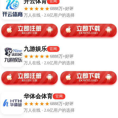
上一篇：张之臻挑战谢尔顿时间确定，王曦雨力擒朱琳六安赛冠军稳了？
开云app-“女主播被家门口快递包裹炸伤案”一审将开庭，被告人还曾遥控引爆装置报复
【现场】博格丹回忆世界杯 中国队在他看来是何水平