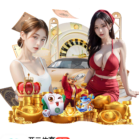
意甲
法甲
德甲
开云官网-马士基租用的船只在霍
频道：
nba
日期：
2026-06-0