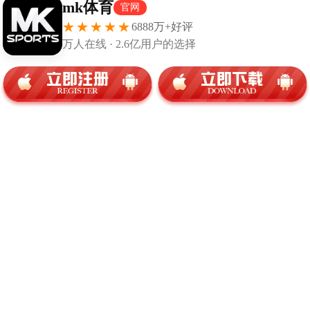
N SPORTS 版权所有
HTML地图
XML地图
txt地图
Powered By
Z-Blog
.