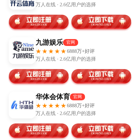
宁波男篮社媒分享祝福并配文：祝贺王凡懿升级奶
爸
425
太阳球员答哪位球员没有得到足够尊重，霍勒迪、
麦迪等上榜
348
米乐体育——开启全新运动娱乐体验
341
开云app-止步八强！东契奇社媒晒全队合影：尽
力了！为你们感到骄傲❤️
331
热评文章
宁波男篮社媒分享祝福并配文：祝贺王凡懿升级奶