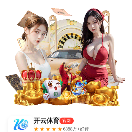
欢迎访问开云·体育（kaiyun）官方网站-KAIYUN SPORTS
关于我们
开云（Kaiyun）支持多终端使用,开云网页版无需下载即可浏览丰富
赛事内容。开云体育结合数据分析与实时互动功能,为用户带来沉浸
式竞猜体验。通过开云APP,用户可享受流畅的操作体验和个性化推
荐服务。开云官网同步赛事资讯与优惠信息,界面简洁易用,是广大体
育爱好者的首选平台
热门文章
FIBA三篮：头号种子出局，杭州队19-16击败乌布
队晋级四强
464