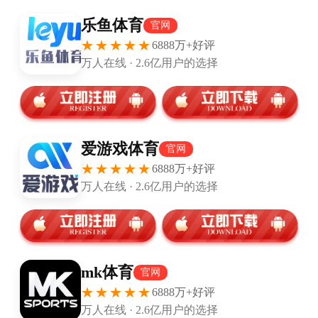
爸
0
FIBA三篮：头号种子出局，杭州队19-16击败乌布
队晋级四强
0
太阳球员答哪位球员没有得到足够尊重，霍勒迪、
麦迪等上榜
0
米乐体育——开启全新运动娱乐体验
0
大轮换巴萨反超皇家社会，亚马尔出场一分钟助攻
0