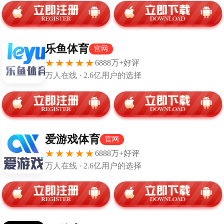
月28日讯 今日，太阳官方晒出一段视频，视频中询问每个球员，
查德-杰弗森
克格雷迪，他在我心中的地位比很多球员要高。
朱-霍勒迪
-霍勒迪
廉姆斯：麦克格雷迪
布兰登-罗伊