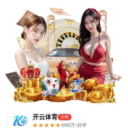
欢迎访问开云·体育（kaiyun）官方网站-KAIYUN SPORTS
意甲
>
首页
意甲
开云入口-里克尔梅竞选发言：将在巴尔德贝巴斯
新建70公顷皇马体育城
恩里克-里克尔梅正式宣布参选，并公布了一项宏大规划，其中包含新建体育城、为会员推行架构调整以及开展深度机构改革。在发布会上，里克尔梅阐述了自己对未来的构想、规划中的全新配套设施，以及体育与经济层面的发展目标，力求打造一家更现代化、更具竞争力的俱乐部。里克尔梅继续发言这是皇家马德里历史上规模最大的、为会员而打造...
开云官网-太过分了！一个梦游，一个嚼口香糖，
无视许利民叨叨，赶紧裁了吧
北京时间5月13日消息，北京队在季后赛淘汰广东队的系列赛中，内线优势成为决定胜负的关键，而周琦的稳定发挥，正是这支队伍能够突破重围的基石。相较之下，麦基与斯佩尔曼的表现则成为球队进攻节奏与防守体系中的明显短板，甚至在关键时刻拖累整体战力。麦基在G2与G3中的表现令人失望。尽管他在G1尚能扮演蓝领角色，完成掩护...
开云app-两耳不闻窗外事，一心只打圣贤球！艾
顿竟不知湖人季后赛对手是谁
季后赛首轮，洛杉矶湖人队迎来了个难啃的骨头——他们将与休斯顿火箭队展开厮杀。届时，湖人中锋德安德烈·艾顿将在内线与火箭中锋阿尔佩伦·申京展开正面交锋。 不过湖人现在的处境可谓是雪上加霜，实力大打折扣。东契奇和里夫斯预计大概率将双双缺席这轮系列赛，前者是因为腿筋受伤，后者则是腹斜肌出了问题。少了这对得分利器，面...