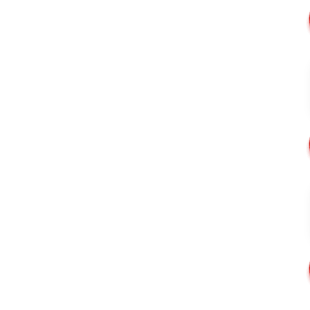
热评文章
宁波男篮社媒分享祝福并
配文：祝贺王凡懿升级奶
爸
0
FIBA三篮：头号种子出
局，杭州队19-16击败乌
布队晋级四强
0
太阳球员答哪位球员没有
得到足够尊重，霍勒迪、
麦迪等上榜
0
米乐体育——开启全新运
动娱乐体验
0