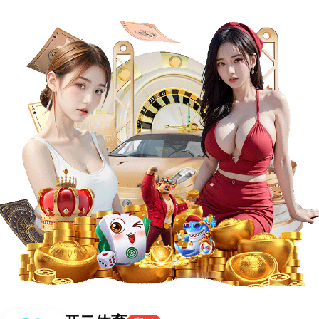
意甲
法甲
德甲