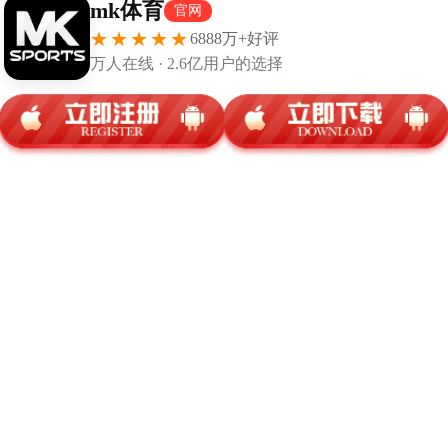
N SPORTS 版权所有
HTML地图
XML地图
txt地图
Powered By
Z-Blog
.