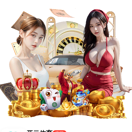
意甲
法甲
德甲
开云体育官网-卢琦政祝贺国少出线：带着
频道：
德甲
日期：
2026-06-0