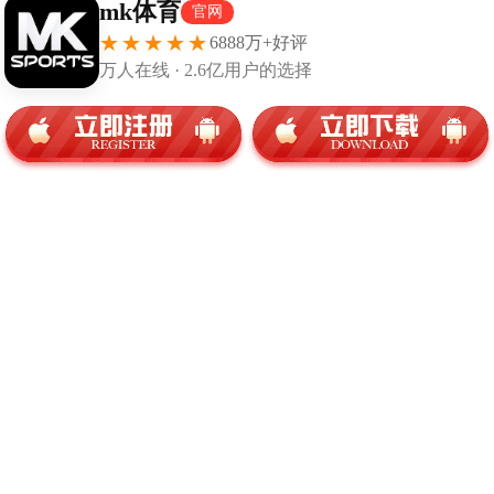
开云官网-如果把马拉多纳放到梅西的时代|世界杯|莱昂内尔·梅西|墨西哥|斯蒂芬·马布里|贝利_新浪体育_新浪新闻
开云体育官网-卢琦政祝贺国少出线：带着我们的梦想继续干下去，未完待续
N SPORTS 版权所有
HTML地图
XML地图
txt地图
Powered By
Z-Blog
.