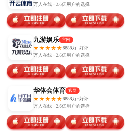
欧足联此后做出初步裁定，对普雷斯蒂安尼临时停赛一场，道德和纪
律委员会将在全面调查后公布最终处理决定。如果普雷斯蒂安尼被认
定存在种族主义行为，这位20岁的阿根廷边锋将面临至少10场停
赛。
对于欧足联的做法，阿根廷前裁判卡斯特里利表达了强烈不满，“欧
足联在毫无证据的情况下，就给普雷斯蒂安尼停赛？从现在开始，任
何人都可以在毫无证据的情况下指控他人。这是欧洲正在经历的堕落
现状，如今这已经影响到足球运动。”
“欧足联干了两件蠢事。第一件，在没有证据的情况下就给出停赛处