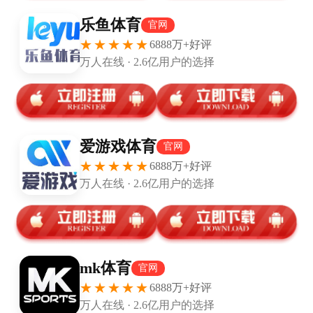
罚。第二件，纵容了球员的嘲讽行为，这起事件是由维尼修斯挑衅球
迷引发的，他才是煽动者。”
文/燕山
上一篇：开云app-伟大的曼奇尼是如何炼成的①：最低谷时毅然出山
下一篇：开云入口-德拉季奇&amp;amp;巴特勒：好兄弟还能继续联手吗？
相关文章
开云官网-如果把马拉多纳放到梅西的时代|世界杯|莱昂内尔·梅西|墨西哥|斯蒂芬·马布里|贝利_新浪体育_新浪新闻
开云体育官网-卢琦政祝贺国少出线：带着我们的梦想继续干下去，未完待续