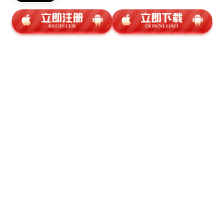
kaiyun-尼克斯横扫灰熊结束3连败 唐斯20+11+11生涯第4次三双
kaiyun-TA评卡里克治下曼联风格：传球更多、传中更少，右路进攻为主
热门文章
FIBA三篮：头号种子出局，杭州队19-16击败乌布
队晋级四强
464
宁波男篮社媒分享祝福并配文：祝贺王凡懿升级奶
爸
426
太阳球员答哪位球员没有得到足够尊重，霍勒迪、
麦迪等上榜