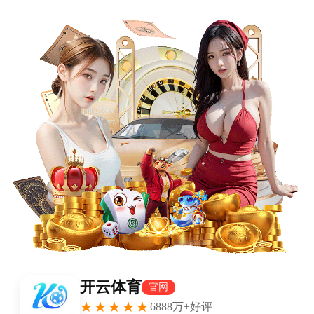
欢迎访问开云·体育（kaiyun）官方网站-KAIYUN SPORTS
严益唯：中超掀起读秒狂潮 争冠拼人保级拼命
频道：
法甲
日期：
2026-01-09
浏览：231
体坛周报全媒体记者严益唯报道
第26轮中超联赛，再次掀起读秒狂潮。继上轮三场补时绝平之后，
本轮又有三场事关争冠与保级的比赛在补时阶段定局：补时第7分
钟，海港凭莱昂纳多的远射3比2绝杀三镇；补时第10分钟，蓉城在
黄龙被浙江顽强追平，榜首拱手相让；一天后，亚泰则在90分钟后
的补时连入两球，2比2逼平海牛。