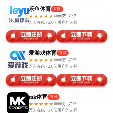
消息，不同队伍给不同球员的消息之间也有出入。
”
“眼下，美国国务院建议大家慎重考虑前往中国，尤其是尽量避免到
湖北省旅游。那里并没有CBA球队，距离湖北最近的CBA球馆在南
昌。效力于CBA的外援希望知道FIBA对此的态度，诸如他们的合同
是否会得到保障？以及对于那些签了保障或者非保障合同的球员，FI
BA能否给他们开具澄清信，让他们可以去欧洲或者NBA发展联盟效
力。”基沃尼写道。
我们能看出基沃尼的消息源基本上来自于外援（及经纪人）一方，C
BA官方还没有给出声明。但这里提到了一些值得注意的问题，那就
是CBA可能继续推迟，以及季后赛有可能因此缩短。
在CBA官方宣布春节之后延期开赛前，中国汽车摩托车运动联合会在
一份声明里曾表示，将会取消2月份进行的长白山汽车拉力赛，并且
称体育总局将取消四月份之前的所有赛事。那份声明不久后被删除
了，但依然引发热议。如果真要暂停4月之前的所有体育赛事，那么
包括CBA联赛在内的诸多中国职业体育联赛的会受到非常大的影响。