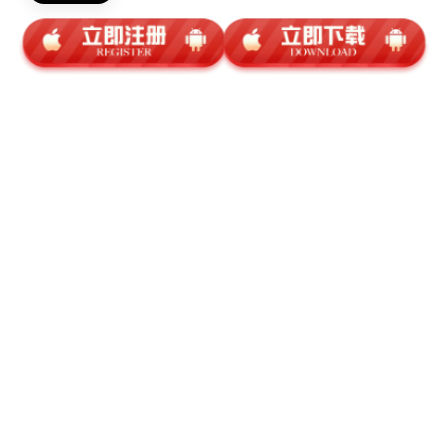
根据原本的赛程，CBA12进8季后赛将在3月15日打响，按照目前的
情况来看，即便CBA能在3月前尽快恢复比赛，季后赛的安排也一定
会受到影响。更何况比赛能否恢复，还要视疫情而定，眼下当务之急
是团结一心抗击疫情，保证人们的健康安全。但对于CBA外援来说，
他们的收入也成了未知数。特别是对于那些拿着非保障合同的外援而
言，他们肯定希望能在其他联赛拿到更稳定的收入，而不是在CBA等
待不确定的消息。
上一篇：开云官网-无法夺冠的小个核心？布朗森末节13分大破圣城
下一篇：开云体育官网-决不轻饶！军工反腐揪出大老虎，不是技不如人，而是“蛀虫”太多
相关文章