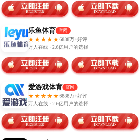
仍然统治着一切。英超与其他联赛的距离已经越来越大，甚至已
如此强的可预见性，那么人们就会越来越远离球场。”阿涅利这样
去打破欧足联对于这项运动的独占，给俱乐部的未来以稳定的财
沦下去。”
赛事形式，让一些有着悠久历史的俱乐部失去了机会，比如安德
些情况就非常有戏剧性，比如2019年，阿贾克斯赢得了荷甲冠
过后，他们仍然有可能在欧冠附加赛被淘汰。”
与因凡蒂诺会守着他们的权力，会尽力维持他们的位置。我与切