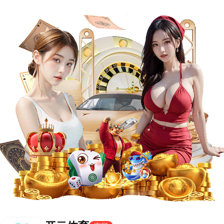
意甲
法甲
德甲
开云体育官网-阿涅利：欧足联统治着
频道：
法甲
日期：
2026-01-1