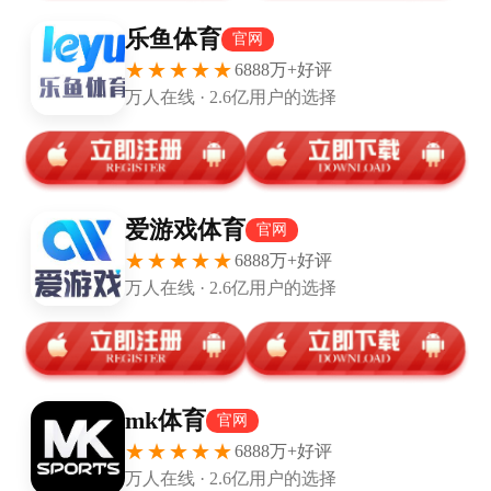
“在某个时刻我确实想象过，现在看来这种想象要成为现实了，我想
到了现场我会非常感动。”
皇家社会将这一仪式放在了对阵哈维-阿隆索的球队之前
“当我来到皇家社会的时候，哈维还在埃瓦尔踢球。有一天我去埃瓦
尔考察阿隆索，看完比赛我就决定要把他纳入一线队中。当时有人
说，阿隆索的节奏比较慢，不一定能跟得上西甲水平，但你可以看到
他进入一线队后取得了多大进步。能在时隔多年之后再次见到他让我
感到非常高兴，我要给他一个拥抱，但......”
但？
“但这场比赛我希望赢的是皇家社会，所以如果阿隆索输掉了，我一
点也不会为他感到遗憾的，哈哈哈。”