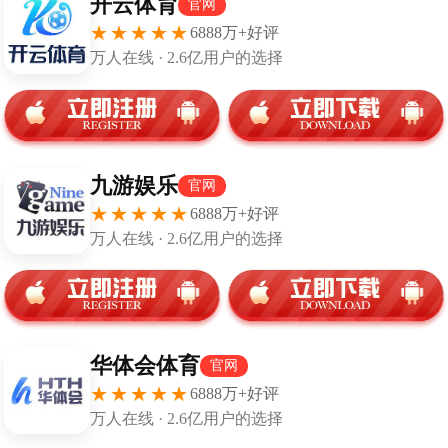
全媒体记者 李静宜
西班牙足协纪律委员会公布对贝林厄姆的处罚决定。皇家马德里
特罗出言不逊，而被出示直红驱逐。皇马递交申诉，为英格兰中
皇马及贝林立场的直接证据，西足协纪律委员会并未赦免对三狮
处罚。这也意味着，值此皇马人手紧缺之际，这位中场明星将无