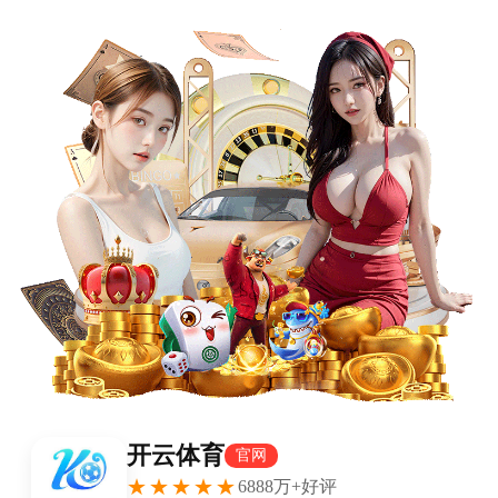
欢迎访问开云·体育（kaiyun）官方网站-KAIYUN SPORTS
世界泳联2025年赛外兴奋剂检测占比提升
频道：
法甲
日期：
2026-05-11
浏览：154
世界泳联日前发布公告称，与国际检测机构（ITA）联手在2025年持
续推进反兴奋剂检查体系建设，其中有意识地进一步加强了赛外兴奋
剂检测力度。
公告称，ITA全年共收集了1786名运动员的5345例样本进行检测，
其中4073例来自赛外，1272例来自赛内。之所以着重强调赛外检
查，是因为在远离赛中监管的训练周期内，最可能发生兴奋剂违规事
件。
赛外检查占比上升被认为是近年来国际反兴奋剂治理的重要趋势，具