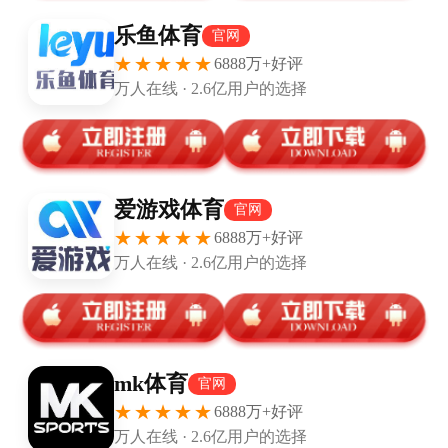
逃过罚款！NBA官方口头警告文班亚马 因天王山后拒绝采访
开云官网-瓜帅：期待我们七连冠不现实 费鸟还会继续打后卫
开云体育官网-决不轻饶！军工反腐揪出大老虎，不是技不如人，而是“蛀虫”太多
开云官网-美记曝CBA因疫情至少推迟2周 季后赛很可能被压缩
热门文章
FIBA三篮：头号种子出局，杭州队19-16击败乌布
队晋级四强
461