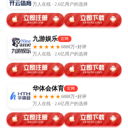
有更强的不确定性和突击性，有助于提高违规行为的发现概率。ITA
贯彻“基于风险、以情报为导向”的检查策略，根据运动员情况和项目
特点动态调整检查重点，以提升威慑效果和发现能力。
据世界泳联介绍，将反兴奋剂工作交由ITA独立实施，旨在提升体系
透明度和公信力，确保运动员在公平环境下竞争；也体现出世界泳联
在全球范围内加强反兴奋剂治理、维护体育诚信的持续努力，推动反
兴奋剂治理向“更独立、更精细、更高强度”的检查方向升级。（央视
新闻）
上一篇：梅西返回巴塞罗那 将与新帅科曼进行会谈
下一篇：开云app-伊哈洛：如果可能的话 我想在曼联踢完这个赛季
相关文章