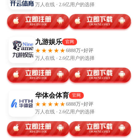
5月1日讯 开拓者在训练馆举办赛季最后一场发布会，主力球员、斯
普利特及高管接受了媒体提问。
开拓者跟队记者@yovic对此进行点评，原文如下：
【开拓者帅位】：斯普利特将外界关于邓顿卡他薪水的报道定性为”
夸大其词和标题党”，与收官战时一样，巴西人再次对想转正进行了
表态；几乎每一位出席的球员都强烈力挺了斯普利特，但同时克罗宁
也表示管理层会广撒网面试其他教练，这个错位是待观察的一点。
【克罗宁与邓顿】：提及财务削减的话题，尤其是季后赛期间双向球
员相关开支控制时，克罗宁主动揽锅，表示这是因为他缺乏沟通和揣
测而做出的错误决定；再一次，去年刚续约的开拓者GM依旧对大部
分问题的回答都保持中庸：不管是新老板的风格，比卢普斯案件的进
展，薪资，还是对明星球员的引进，唯一比较明确的观点是球队需要