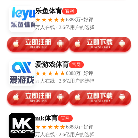
间。”
郑钦文承认，自己也并不是一个喜欢不断变化的人，她目前和团队配
合默契，“未来我也希望我能带领我的团队走向更大的胜利和成功。”
为什么说打出美好的网球和输赢同样重要？
多哈站虽然首轮出局，但郑钦文面对萨卡里的前后调动一记精彩绝伦