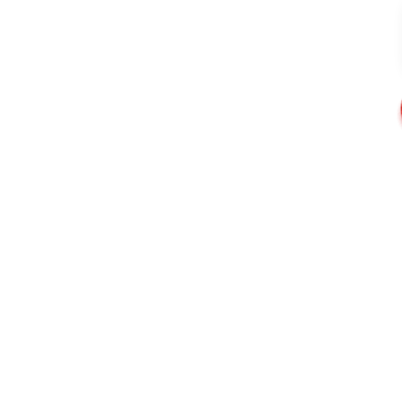
负。
大轮换巴萨反超皇家社
赢球才是
会，亚马尔出场一分钟助
米来了之
攻
0
就是要习
没错，追梦
标签列表
在勇士阵
动战出手
搜索
帅科尔对
Search