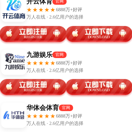
赞吉米·巴特勒擅长打硬仗，关键时刻敢于得分。也有很多人称
赞巴特勒制造犯规获得罚球的能力，来到勇士之后，他立马成为
被低估了，那就是他的传球。
球突破然后分球给队友，已经成为勇士的重要进攻套路之一。尤
和猛龙，巴特勒都助攻上双，其中击败猛龙一战他打出三双。